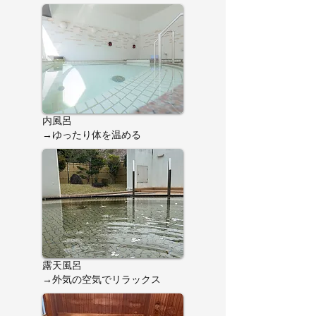
内風呂
​→ゆったり体を温める
露天風呂
​→外気の空気でリラックス