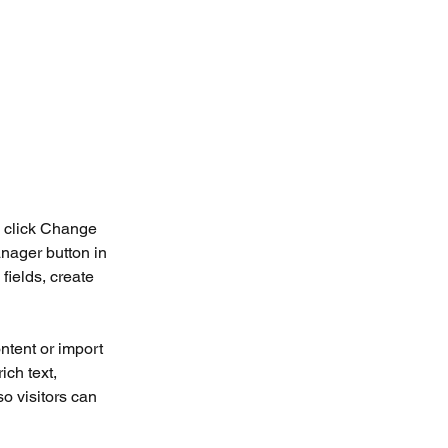
d click Change 
nager button in 
ields, create 
ntent or import 
ich text, 
o visitors can 