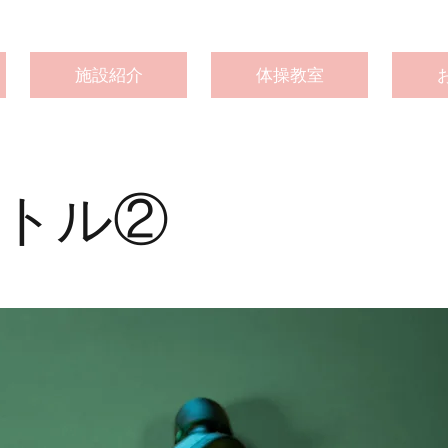
施設紹介
体操教室
トル②