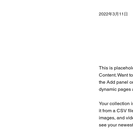
2022年3月11日
This is placehol
Content. Want to
the Add panel on
dynamic pages 
Your collection 
it from a CSV fil
images, and vide
see your newest 